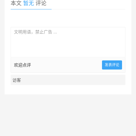
本文
暂无
评论
欢迎点评
违法和不良信息举报电话：86-0421-2811100 举报邮箱：llhl@llweb.cn
服务热线：86-0421-2811100（8:00-17:00） 投稿邮箱：
1412729993@qq.com
辽ICP备15018198号-5
京公网安备21130302000091号