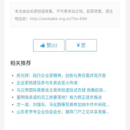
本文由站长原创或收集，不代表本站立场，如若转载，请注
明出处：http://ceobaike.org.cn/?id=649
赞(
)
赏
0
相关推荐
郎光辉：践行企业家精神，创新与责任需并驾齐驱
企业家杨建伍参与冬奥会圣火传递
马云带国际奥委会主席体验虚拟试衣镜 我看起来更帅了
董明珠承诺的员工房要落地？格力称正逐步推进
文一波、刘强东、马化腾等受邀参加由中共中央政治局常委、国务院副总理汪洋主持的民营企业家迎春座谈会
山东老字号企业协会会长：摒弃门户之见共享发展经验