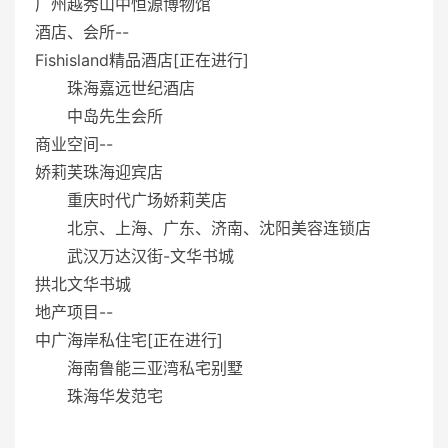
广州越秀山中恒源博物馆
酒店、会所--
Fishisland精品酒店[正在进行]
珠海嘉远世纪酒店
中岛先生会所
商业空间--
娇莉芙珠海迎宾店
重庆时代广场娇莉芙店
北京、上海、广东、济南、沈阳美容连锁店
武汉万达汉街-文华书城
拱北文华书城
地产项目--
中广海岸私住宅[正在进行]
海南鲁能三亚湾私宅别墅
珠海华发范宅